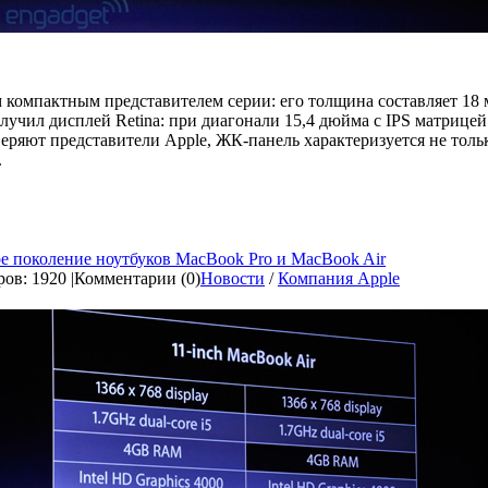
м компактным представителем серии: его толщина составляет 18 м
олучил дисплей Retina: при диагонали 15,4 дюйма с IPS матрицей
уверяют представители Apple, ЖК-панель характеризуется не тол
.
е поколение ноутбуков MacBook Pro и MacBook Air
ов: 1920 |
Комментарии (0)
Новости
/
Компания Apple