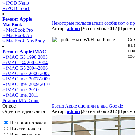
» iPOD Nano
» iPOD Touch
Ремонт Apple
Некоторые пользователи сообщают о про
MacBook
Автор:
admin
|
26 сентябрь 2012 |
Просмот
» MacBook Pro
» MacBook Air
Спу
» MacBook AnyBody
на 
под
Ремонт Apple iMAC
соо
» iMAC G3 1998-2003
» iMAC G4 2002-2004
» iMAC G5 2004-2006
» iMAC intel 2006-2007
» iMAC intel 2007-2009
» iMAC intel 2009-2010
» iMAC intel 2010_
» iMAC intel 2011_
Ремонт MAC mini
Опрос
Бренд Apple оценили в два Google
Оцените идею сайта
Автор:
admin
|
20 сентябрь 2012 |
Просмот
Не понятно зачем
Ничего нового
Интересно что