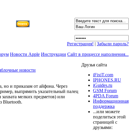
Регистрация!
|
Забыли пароль?
орум
Новости Apple
Инструкции
Сайт в процессе наполнения...
Друзья сайта
яблочные новости
iFixiT.com
IPHONES.RU
iGuides.ru
, но и приказам от айфона. Через
GSM Forum
пример, выпрямить указательный палец
4PDA Forum
я захвата мелких предметов) или
Информационная
 Bluetooth.
поддержка
...или можете
поделиться этой
страницей с
друзьями: