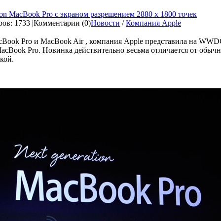
ion MacBook Pro с экраном разрешением 2880 х 1800 точек
ов: 1733 |
Комментарии (0)
Новости
/
Компания Apple
Book Pro и MacBook Air , компания Apple представила на WWD
MacBook Pro. Новинка действительно весьма отличается от обычн
кой.