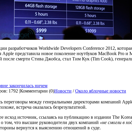
ии разработчиков Worldwide Developers Conference 2012, котора
 Apple представила новое поколение ноутбуков MacBook Pro и 
после смерти Стива Джобса, стал Тим Кук (Tim Cook), генераль
овне закончилась ничем
ов: 1792 |
Комментарии (0)
Новости
/
Около яблочные новости
лись переговоры между генеральными директорами компаний App
охоже, встреча оказалась безрезультатной.
 ее исход источник, ссылаясь на публикацию в издании The Korea
 о том, что высшие руководители двух компаний
«не смогли в хо
тороны вернутся к выяснению отношений в суде.