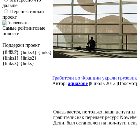
дальше
Перспективный
проект
Самые рейтинговые
новости
Поддержи проект
кликом
{links2} {links3} {links}
{links1} {links2}
{links3} {links}
Грабители во Франции украли грузовик
Автор:
aquazone
|
8 июль 2012 |
Просмотр
Оказывается, не только наши депутаты
грабители: как передаёт ресурс Nowehe
Дени, был остановлен на пол-пути неи