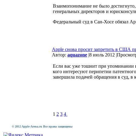
Взаимопонимание не было достигнуто, 
генеральных директоров и юрисконсульт
Федеральный суд в Сан-Хосе обязал Ap
Apple снова просит запретить в США п
Автор:
aquazone
|
8 июль 2012 |
Просмотр
Если вас уже тошнит при упоминании в
кого интересуют перипетии патентного
завершила подачей обращения в суд, в 
1
2
3
4
© 2012 Apple-Arena.ru Все права защищены