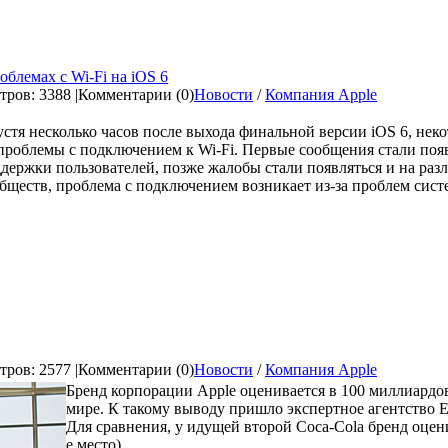
блемах с Wi-Fi на iOS 6
ров: 3388 |
Комментарии (0)
Новости
/
Компания Apple
стя несколько часов после выхода финальной версии iOS 6, нек
проблемы с подключением к Wi-Fi. Первые сообщения стали поя
держки пользователей, позже жалобы стали появляться и на ра
бществ, проблема с подключением возникает из-за проблем систе
ров: 2577 |
Комментарии (0)
Новости
/
Компания Apple
Бренд корпорации Apple оценивается в 100 миллиардов
мире. К такому выводу пришло экспертное агентство E
Для сравнения, у идущей второй Coca-Cola бренд оценив
е место)...