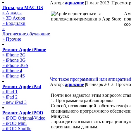
Автор:
aquazone
|
1 март 2013 |
Просмотро
Игры для MAC OS
» Аркады
Аме
» 3D Action
пок
» Бродилки
соо
»
Логические,обучающие
» Прочие
Ремонт Apple iPhone
» iPhone 2G
» iPhone 3G
» iPhone 3GS
» iPhone 4
» iPhone 4S
Что такое программный или аппаратный
Автор:
aquazone
|
9 январь 2013 |
Просмот
Ремонт Apple iPad
» iPad 1
Почти все задаются этим вопросом ста
» iPad 2
1. Программная разблокировка.
» new iPad 3
Способ, позволяющий работать телефон
специального программного обеспечен
Ремонт Apple iPOD
Минусы:
» iPOD Original/Video
- приходится взламывать операционную
» iPOD Mini
персональным данным.
» iPOD Shuffle