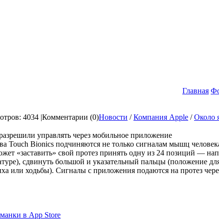
Главная
Ф
тров: 4034 |
Комментарии (0)
Новости
/
Компания Apple
/
Около 
разрешили управлять через мобильное приложение
а Touch Bionics подчиняются не только сигналам мышц человека
жет «заставить» свой протез принять одну из 24 позиций — на
атуре), сдвинуть большой и указательный пальцы (положение дл
ха или ходьбы). Сигналы с приложения подаются на протез через
манки в App Store