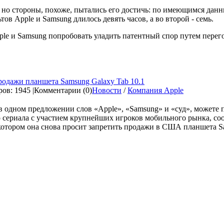
но стороны, похоже, пытались его достичь: по имеющимся данн
ов Apple и Samsung длилось девять часов, а во второй - семь.
ple и Samsung попробовать уладить патентный спор путем перего
родажи планшета Samsung Galaxy Tab 10.1
ов: 1945 |
Комментарии (0)
Новости
/
Компания Apple
 одном предложении слов «Apple», «Samsung» и «суд», можете пр
 сериала с участием крупнейших игроков мобильного рынка, со
котором она снова просит запретить продажи в США планшета Sam