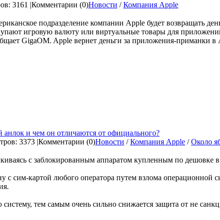
в: 3161 |
Комментарии (0)
Новости
/
Компания Apple
риканское подразделение компании Apple будет возвращать день
упают игровую валюту или виртуальные товары для приложений 
бщает GigaOM. Apple вернет деньги за приложения-приманки в Ap
 анлок и чем он отличаются от официального?
ров: 3373 |
Комментарии (0)
Новости
/
Компания Apple
/
Около я
лкиваясь с заблокированным аппаратом купленным по дешовке в А
у с сим-картой любого оператора путем взлома операционной с
ия.
 систему, тем самым очень сильно снижается защита от не санк