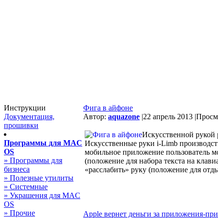
Инструкции
Фига в айфоне
Документация,
Автор:
aquazone
|
22 апрель 2013 |
Просмо
прошивки
Искусственной рукой 
Программы для MAC
Искусственные руки i-Limb производств
OS
мобильное приложение пользователь мо
» Программы для
(положение для набора текста на клави
бизнеса
«расслабить» руку (положение для отды
» Полезные утилиты
» Системные
» Украшения для MAC
OS
» Прочие
Apple вернет деньги за приложения-при