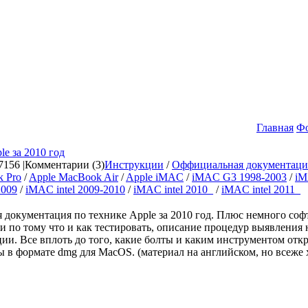
Главная
Ф
le за 2010 год
156 |
Комментарии (3)
Инструкции
/
Оффициальная документация
 Pro
/
Apple MacBook Air
/
Apple iMAC
/
iMAC G3 1998-2003
/
iM
2009
/
iMAC intel 2009-2010
/
iMAC intel 2010_
/
iMAC intel 2011_
 документация по технике Apple за 2010 год. Плюс немного соф
и по тому что и как тестировать, описание процедур выявления 
ии. Все вплоть до того, какие болты и каким инструментом отк
 в формате dmg для MacOS. (материал на английском, но всеже х