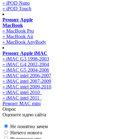
» iPOD Nano
» iPOD Touch
Ремонт Apple
MacBook
» MacBook Pro
» MacBook Air
» MacBook AnyBody
Ремонт Apple iMAC
» iMAC G3 1998-2003
» iMAC G4 2002-2004
» iMAC G5 2004-2006
» iMAC intel 2006-2007
» iMAC intel 2007-2009
» iMAC intel 2009-2010
» iMAC intel 2010_
» iMAC intel 2011_
Ремонт MAC mini
Опрос
Оцените идею сайта
Не понятно зачем
Ничего нового
Интересно что