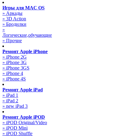
Игры для MAC OS
» Аркады
» 3D Action
» Бродилки
»
Логические,обучающие
» Прочие
Ремонт Apple iPhone
» iPhone 2G
» iPhone 3G
» iPhone 3GS
» iPhone 4
» iPhone 4S
Ремонт Apple iPad
» iPad 1
» iPad 2
» new iPad 3
Ремонт Apple iPOD
» iPOD Original/Video
» iPOD Mini
» iPOD Shuffle