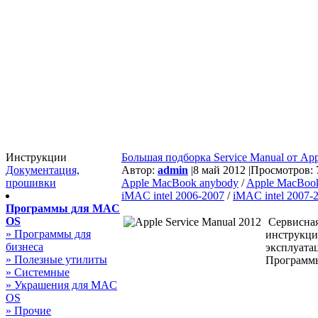
Инструкции
Большая подборка Service Manual от App
Документация,
Автор:
admin
|
8 май 2012 |
Просмотров: 7
прошивки
Apple MacBook anybody
/
Apple MacBook
iMAC intel 2006-2007
/
iMAC intel 2007-
Программы для MAC
OS
Сервисная
» Программы для
инструкци
бизнеса
эксплуатац
» Полезные утилиты
Программы
» Системные
» Украшения для MAC
OS
» Прочие