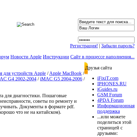
Регистрация!
|
Забыли пароль?
орум
Новости Apple
Инструкции
Сайт в процессе наполнения...
Друзья сайта
 для устройств Apple
/
Apple MacBook
/
iFixiT.com
AC G4 2002-2004
/
iMAC G5 2004-2006
/
IPHONES.RU
iGuides.ru
GSM Forum
та для диагностики. Пошаговые
4PDA Forum
неисправности, советы по ремонту и
Информационная
ручивать. Документы в формате pdf.
поддержка
орошо что не на китайском).
...или можете
поделиться этой
страницей с
друзьями: