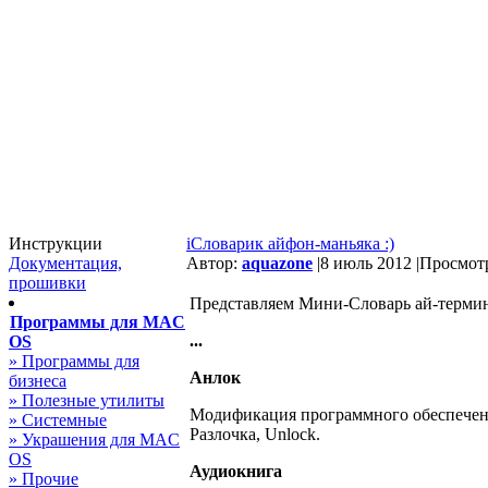
Инструкции
iСловарик айфон-маньяка :)
Документация,
Автор:
aquazone
|
8 июль 2012 |
Просмотр
прошивки
Представляем Мини-Словарь ай-термино
Программы для MAC
...
OS
» Программы для
Анлок
бизнеса
» Полезные утилиты
Модификация программного обеспечени
» Системные
Разлочка, Unlock.
» Украшения для MAC
OS
Аудиокнига
» Прочие