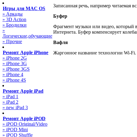
Записанная речь, например читаемая вс
Игры для MAC OS
» Аркады
Буфер
» 3D Action
» Бродилки
Фрагмент музыки или видео, который 
»
Интернета. Буфер компенсирует колеба
Логические,обучающие
» Прочие
Вафля
Ремонт Apple iPhone
Жаргонное название технологии Wi-Fi.
» iPhone 2G
» iPhone 3G
» iPhone 3GS
» iPhone 4
» iPhone 4S
Ремонт Apple iPad
» iPad 1
» iPad 2
» new iPad 3
Ремонт Apple iPOD
» iPOD Original/Video
» iPOD Mini
» iPOD Shuffle