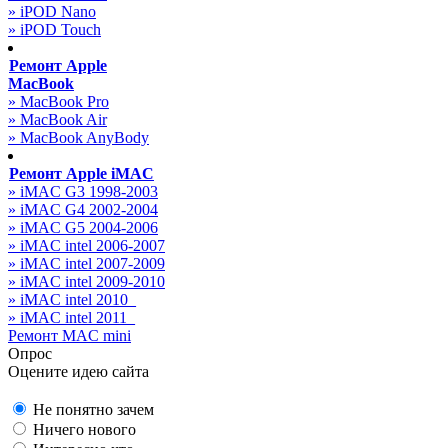
» iPOD Nano
» iPOD Touch
Ремонт Apple
MacBook
» MacBook Pro
» MacBook Air
» MacBook AnyBody
Ремонт Apple iMAC
» iMAC G3 1998-2003
» iMAC G4 2002-2004
» iMAC G5 2004-2006
» iMAC intel 2006-2007
» iMAC intel 2007-2009
» iMAC intel 2009-2010
» iMAC intel 2010_
» iMAC intel 2011_
Ремонт MAC mini
Опрос
Оцените идею сайта
Не понятно зачем
Ничего нового