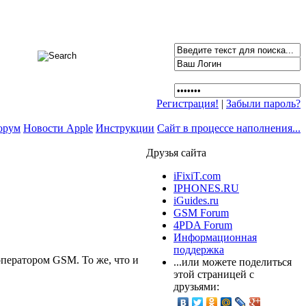
Регистрация!
|
Забыли пароль?
орум
Новости Apple
Инструкции
Сайт в процессе наполнения...
Друзья сайта
iFixiT.com
IPHONES.RU
iGuides.ru
GSM Forum
4PDA Forum
Информационная
поддержка
ператором GSM. То же, что и
...или можете поделиться
этой страницей с
друзьями: