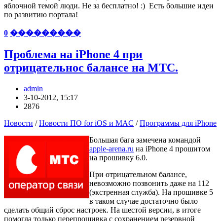
яблочной темой люди. Не за бесплатно! :) Есть большие идеи
по развитию портала!
0
���������
Проблема на iPhone 4 при
отрицательнос балансе на МТС.
admin
3-10-2012, 15:17
2876
Новости
/
Новости ПО for iOS и MAC
/
Программы для iPhone
Большая бага замечена командой
apple-arena.ru
на iPhone 4 прошитом
на прошивку 6.0.
При отрицательном балансе,
невозможно позвонить даже на 112
(экстренная служба). На прошивке 5
в таком случае достаточно было
сделать общий сброс настроек. На шестой версии, в итоге
помогла только перепрошивка с сохранением резервной