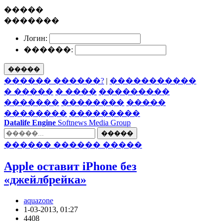
�����
�������
Логин:
������:
�����
������ ������?
|
�����������
� �����
� ����
���������
�������
��������
�����
��������
���������
Datalife Engine
Softnews Media Group
�����
������ ������ �����
Apple оставит iPhone без
«джейлбрейка»
aquazone
1-03-2013, 01:27
4408