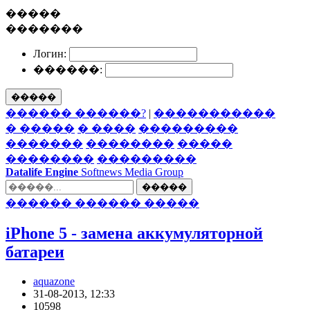
�����
�������
Логин:
������:
�����
������ ������?
|
�����������
� �����
� ����
���������
�������
��������
�����
��������
���������
Datalife Engine
Softnews Media Group
�����
������ ������ �����
iPhone 5 - замена аккумуляторной
батареи
aquazone
31-08-2013, 12:33
10598