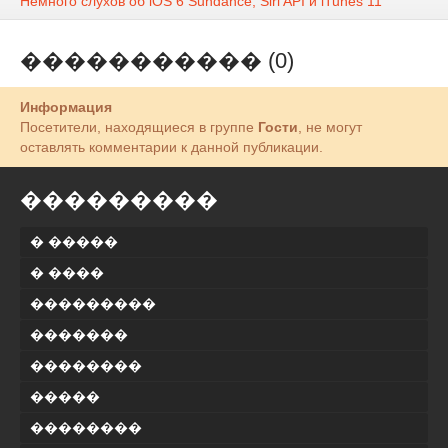
Немного слухов об iOS 6 Sundance, Siri API и iTunes 11
����������� (0)
Информация
Посетители, находящиеся в группе
Гости
, не могут
оставлять комментарии к данной публикации.
���������
� �����
� ����
���������
�������
��������
�����
��������