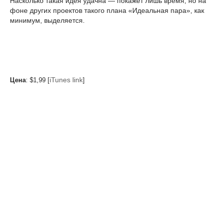
Насколько такая идея удачна — покажет лишь время, но на
фоне других проектов такого плана «Идеальная пара», как
минимум, выделяется.
iTunes link
Цена
: $1,99 [
]