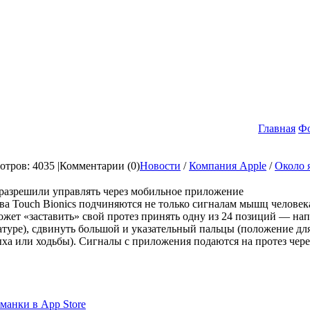
Главная
Ф
тров: 4035 |
Комментарии (0)
Новости
/
Компания Apple
/
Около 
разрешили управлять через мобильное приложение
а Touch Bionics подчиняются не только сигналам мышц человека
жет «заставить» свой протез принять одну из 24 позиций — на
атуре), сдвинуть большой и указательный пальцы (положение дл
ха или ходьбы). Сигналы с приложения подаются на протез через
манки в App Store