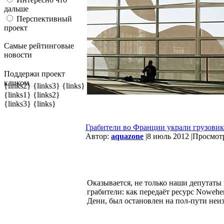
дальше
Перспективный
проект
Самые рейтинговые
новости
Поддержи проект
кликом
{links2} {links3} {links}
{links1} {links2}
{links3} {links}
Грабители во Франции украли грузовик
Автор:
aquazone
|
8 июль 2012 |
Просмотр
Оказывается, не только наши депутаты
грабители: как передаёт ресурс Nowehe
Дени, был остановлен на пол-пути неи