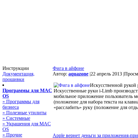
Инструкции
Фига в айфоне
Документация,
Автор:
aquazone
|
22 апрель 2013 |
Просмо
прошивки
Искусственной рукой 
Программы для MAC
Искусственные руки i-Limb производств
OS
мобильное приложение пользователь мо
» Программы для
(положение для набора текста на клави
бизнеса
«расслабить» руку (положение для отды
» Полезные утилиты
» Системные
» Украшения для MAC
OS
» Прочие
Apple вернет деньги за приложения-при