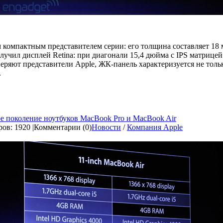
м компактным представителем серии: его толщина составляет 18 м
олучил дисплей Retina: при диагонали 15,4 дюйма с IPS матрицей
уверяют представители Apple, ЖК-панель характеризуется не тол
.
е поколение ноутбуков MacBook Pro и MacBook Air
ов: 1920 |
Комментарии (0)
Новости
/
Компания Apple