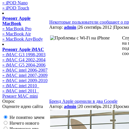
» iPOD Nano
» iPOD Touch
Ремонт Apple
Некоторые пользователи сообщают о про
MacBook
Автор:
admin
|
26 сентябрь 2012 |
Просмот
» MacBook Pro
» MacBook Air
Спу
» MacBook AnyBody
на 
под
Ремонт Apple iMAC
соо
» iMAC G3 1998-2003
» iMAC G4 2002-2004
» iMAC G5 2004-2006
» iMAC intel 2006-2007
» iMAC intel 2007-2009
» iMAC intel 2009-2010
» iMAC intel 2010_
» iMAC intel 2011_
Ремонт MAC mini
Опрос
Бренд Apple оценили в два Google
Оцените идею сайта
Автор:
admin
|
20 сентябрь 2012 |
Просмот
Не понятно зачем
Ничего нового
Интересно что