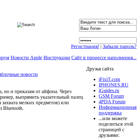
Регистрация!
|
Забыли пароль?
орум
Новости Apple
Инструкции
Сайт в процессе наполнения...
Друзья сайта
яблочные новости
iFixiT.com
IPHONES.RU
iGuides.ru
, но и приказам от айфона. Через
GSM Forum
пример, выпрямить указательный палец
4PDA Forum
я захвата мелких предметов) или
Информационная
 Bluetooth.
поддержка
...или можете
поделиться этой
страницей с
друзьями: