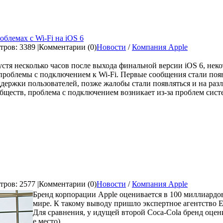
блемах с Wi-Fi на iOS 6
ров: 3389 |
Комментарии (0)
Новости
/
Компания Apple
стя несколько часов после выхода финальной версии iOS 6, нек
проблемы с подключением к Wi-Fi. Первые сообщения стали поя
держки пользователей, позже жалобы стали появляться и на ра
бществ, проблема с подключением возникает из-за проблем систе
ров: 2577 |
Комментарии (0)
Новости
/
Компания Apple
Бренд корпорации Apple оценивается в 100 миллиардов
мире. К такому выводу пришло экспертное агентство E
Для сравнения, у идущей второй Coca-Cola бренд оценив
е место)...