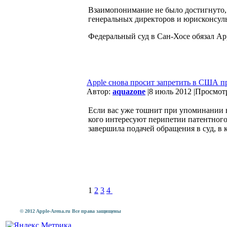
Взаимопонимание не было достигнуто, 
генеральных директоров и юрисконсульт
Федеральный суд в Сан-Хосе обязал Ap
Apple снова просит запретить в США п
Автор:
aquazone
|
8 июль 2012 |
Просмотр
Если вас уже тошнит при упоминании в
кого интересуют перипетии патентного
завершила подачей обращения в суд, в 
1
2
3
4
© 2012 Apple-Arena.ru Все права защищены