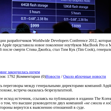
ии разработчиков Worldwide Developers Conference 2012, котора
 Apple представила новое поколение ноутбуков MacBook Pro и 
после смерти Стива Джобса, стал Тим Кук (Tim Cook), генераль
овне закончилась ничем
ов: 1792 |
Комментарии (0)
Новости
/
Около яблочные новости
лись переговоры между генеральными директорами компаний App
охоже, встреча оказалась безрезультатной.
 ее исход источник, ссылаясь на публикацию в издании The Korea
 о том, что высшие руководители двух компаний
«не смогли в хо
тороны вернутся к выяснению отношений в суде.