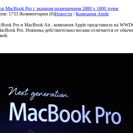
ion MacBook Pro с экраном разрешением 2880 х 1800 точек
ов: 1733 |
Комментарии (0)
Новости
/
Компания Apple
Book Pro и MacBook Air , компания Apple представила на WWD
MacBook Pro. Новинка действительно весьма отличается от обычн
кой.