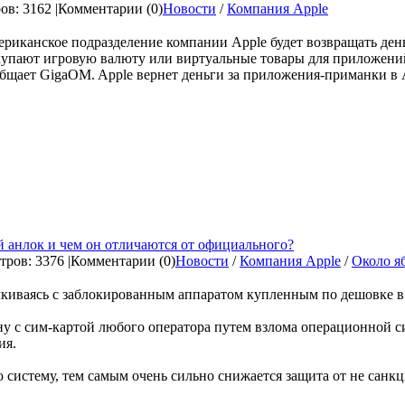
в: 3162 |
Комментарии (0)
Новости
/
Компания Apple
риканское подразделение компании Apple будет возвращать день
упают игровую валюту или виртуальные товары для приложений 
бщает GigaOM. Apple вернет деньги за приложения-приманки в Ap
 анлок и чем он отличаются от официального?
ров: 3376 |
Комментарии (0)
Новости
/
Компания Apple
/
Около я
лкиваясь с заблокированным аппаратом купленным по дешовке в А
у с сим-картой любого оператора путем взлома операционной с
ия.
 систему, тем самым очень сильно снижается защита от не санк