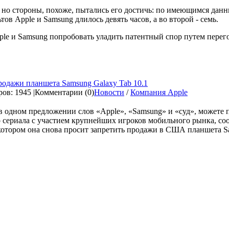
но стороны, похоже, пытались его достичь: по имеющимся данн
ов Apple и Samsung длилось девять часов, а во второй - семь.
ple и Samsung попробовать уладить патентный спор путем перего
родажи планшета Samsung Galaxy Tab 10.1
ов: 1945 |
Комментарии (0)
Новости
/
Компания Apple
 одном предложении слов «Apple», «Samsung» и «суд», можете пр
 сериала с участием крупнейших игроков мобильного рынка, со
котором она снова просит запретить продажи в США планшета Sam