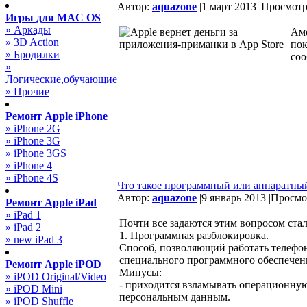
Автор:
aquazone
|
1 март 2013 |
Просмотро
Игры для MAC OS
» Аркады
Аме
» 3D Action
пок
» Бродилки
соо
»
Логические,обучающие
» Прочие
Ремонт Apple iPhone
» iPhone 2G
» iPhone 3G
» iPhone 3GS
» iPhone 4
» iPhone 4S
Что такое программный или аппаратный
Автор:
aquazone
|
9 январь 2013 |
Просмот
Ремонт Apple iPad
» iPad 1
Почти все задаются этим вопросом ста
» iPad 2
1. Программная разблокировка.
» new iPad 3
Способ, позволяющий работать телефон
специального программного обеспечен
Ремонт Apple iPOD
Минусы:
» iPOD Original/Video
- приходится взламывать операционную
» iPOD Mini
персональным данным.
» iPOD Shuffle