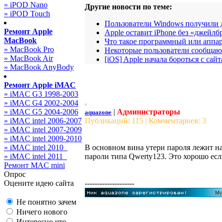
» iPOD Nano
Другие новости по теме:
» iPOD Touch
Пользователи Windows получили до
Ремонт Apple
Apple оставит iPhone без «джейлб
MacBook
Что такое программный или аппар
» MacBook Pro
Некоторые пользователи сообщают
» MacBook Air
[iOS] Apple начала бороться с с
» MacBook AnyBody
Ремонт Apple iMAC
» iMAC G3 1998-2003
» iMAC G4 2002-2004
» iMAC G5 2004-2006
|
Администраторы
aquazone
» iMAC intel 2006-2007
Публикаций: 115 | Комментариев: 3
» iMAC intel 2007-2009
» iMAC intel 2009-2010
» iMAC intel 2010_
В основном вина утери пароля лежит на
» iMAC intel 2011_
пароли типа Qwerty123. Это хорошо если
Ремонт MAC mini
Опрос
Оцените идею сайта
--------------------
Не понятно зачем
Ничего нового
Интересно что