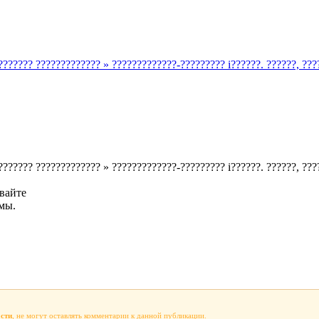
??????? ????????????? » ?????????????-????????? i??????. ??????, ??
??????? ????????????? » ?????????????-????????? i??????. ??????, ??
вайте
мы.
ости
, не могут оставлять комментарии к данной публикации.