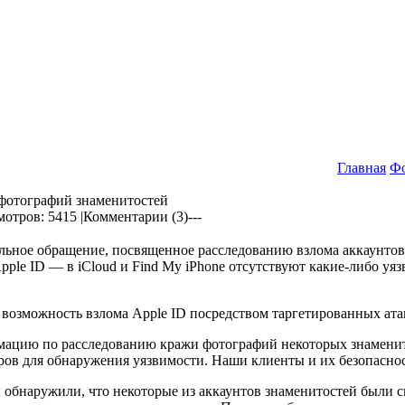
Главная
Ф
 фотографий знаменитостей
отров: 5415 |
Комментарии (3)
---
льное обращение, посвященное расследованию взлома аккаунтов
pple ID — в iCloud и Find My iPhone отсутствуют какие-либо уя
возможность взлома Apple ID посредством таргетированных ата
ацию по расследованию кражи фотографий некоторых знаменит
в для обнаружения уязвимости. Наши клиенты и их безопаснос
ы обнаружили, что некоторые из аккаунтов знаменитостей были