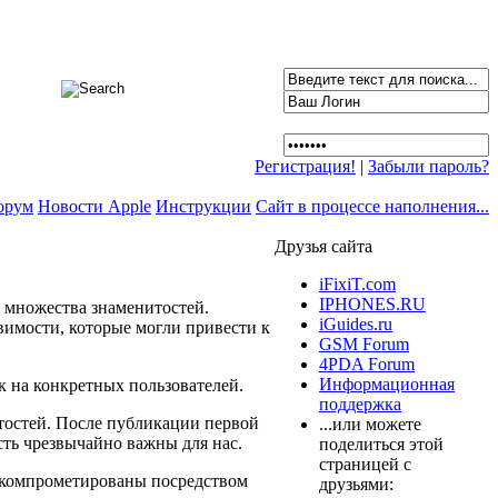
Регистрация!
|
Забыли пароль?
орум
Новости Apple
Инструкции
Сайт в процессе наполнения...
Друзья сайта
iFixiT.com
IPHONES.RU
 множества знаменитостей.
iGuides.ru
звимости, которые могли привести к
GSM Forum
4PDA Forum
Информационная
к на конкретных пользователей.
поддержка
остей. После публикации первой
...или можете
ть чрезвычайно важны для нас.
поделиться этой
страницей с
 скомпрометированы посредством
друзьями: