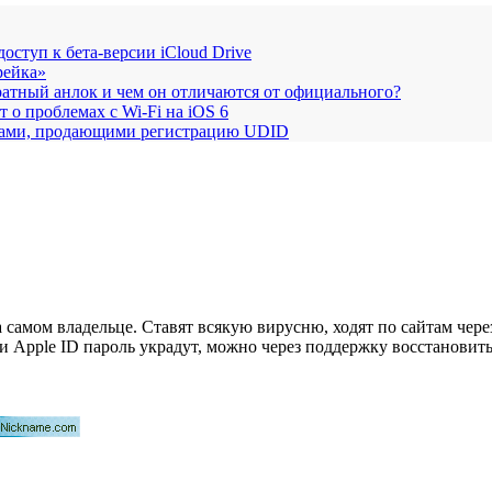
ступ к бета-версии iCloud Drive
рейка»
атный анлок и чем он отличаются от официального?
 о проблемах с Wi-Fi на iOS 6
айтами, продающими регистрацию UDID
 самом владельце. Ставят всякую вирусню, ходят по сайтам через
 Apple ID пароль украдут, можно через поддержку восстановить,