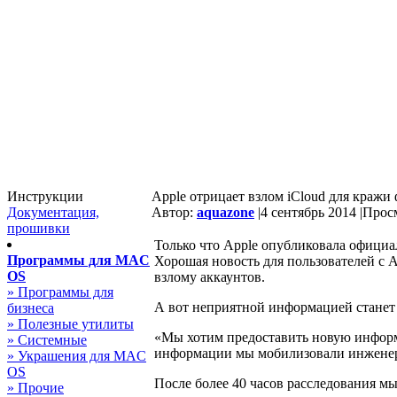
Инструкции
Apple отрицает взлом iCloud для кражи
Документация,
Автор:
aquazone
|
4 сентябрь 2014 |
Просм
прошивки
Только что Apple опубликовала официа
Программы для MAC
Хорошая новость для пользователей с A
OS
взлому аккаунтов.
» Программы для
А вот неприятной информацией станет 
бизнеса
» Полезные утилиты
«Мы хотим предоставить новую информ
» Системные
информации мы мобилизовали инженеро
» Украшения для MAC
OS
После более 40 часов расследования м
» Прочие