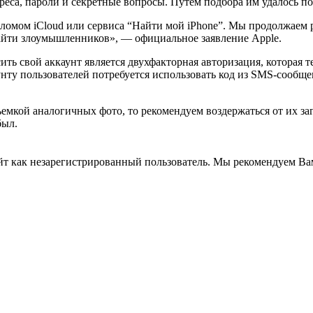
еса, пароли и секретные вопросы. Путем подбора им удалось по
зломом iCloud или сервиса “Найти мой iPhone”. Мы продолжаем 
айти злоумышленников», — официальное заявление Apple.
ь свой аккаунт является двухфакторная авторизация, которая те
унту пользователей потребуется использовать код из SMS-сообще
ъемкой аналогичных фото, то рекомендуем воздержаться от их за
был.
йт как незарегистрированный пользователь. Мы рекомендуем Вам