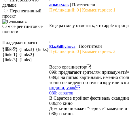
| Посетители
дальше
dDhBEStilli
Публикаций: 0 | Комментариев: 1
Перспективный
проект
Еще раз хочу отметить, что apple отрица
Самые рейтинговые
новости
Поддержи проект
| Посетители
ElazStillivineva
кликом
{links2} {links3} {links}
Публикаций: 0 | Комментариев: 2
{links1} {links2}
{links3} {links}
Всего организатор
099; предлагают зрителям призадумать
089;я на пятью картинами, именно стол
точно не видели по телевизору или в ки
индивидуалк
080; саратов
В Саратове пройдет фестиваль сканди
086;го кино
Дом кино покажет "черные" комедии и 
086;го кино.