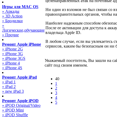
целенаправленных атак на почтовые адр
Игры для MAC OS
Ни один из взломов не был связан со в
» Аркады
правоохранительных органов, чтобы н
» 3D Action
» Бродилки
Наиболее надежным способом обезопасит
»
После ее активации для доступа к акка
Логические,обучающие
владельца Apple ID.
» Прочие
В любом случае, если вы увлекаетесь с
Ремонт Apple iPhone
сервисов, каким бы безопасным он ни 
» iPhone 2G
» iPhone 3G
» iPhone 3GS
Уважаемый посетитель, Вы зашли на са
» iPhone 4
сайт под своим именем.
» iPhone 4S
Ремонт Apple iPad
40
» iPad 1
1
» iPad 2
2
» new iPad 3
3
4
Ремонт Apple iPOD
5
» iPOD Original/Video
» iPOD Mini
» iPOD Shuffle